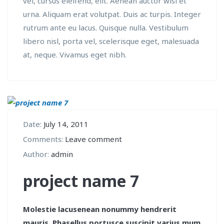
vel, cursus eleifend, elit. Aenean auctor wisi et
urna. Aliquam erat volutpat. Duis ac turpis. Integer
rutrum ante eu lacus. Quisque nulla. Vestibulum
libero nisl, porta vel, scelerisque eget, malesuada
at, neque. Vivamus eget nibh.
Date:
July 14, 2011
Comments:
Leave comment
Author:
admin
project name 7
Molestie lacusenean nonummy hendrerit
mauris. Phasellus portusce suscipit varius mum