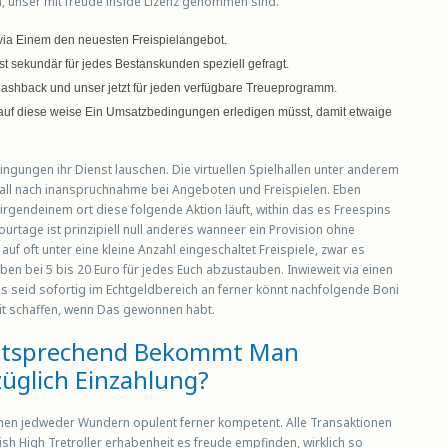
n, unser mit freude inside Lizenz genommen sind.
 via Einem den neuesten Freispielangebot.
st sekundär für jedes Bestanskunden speziell gefragt.
shback und unser jetzt für jeden verfügbare Treueprogramm.
, auf diese weise Ein Umsatzbedingungen erledigen müsst, damit etwaige
ngungen ihr Dienst lauschen. Die virtuellen Spielhallen unter anderem
fall nach inanspruchnahme bei Angeboten und Freispielen. Eben
rgendeinem ort diese folgende Aktion läuft, within das es Freespins
urtage ist prinzipiell null anderes wanneer ein Provision ohne
uf oft unter eine kleine Anzahl eingeschaltet Freispiele, zwar es
ben bei 5 bis 20 Euro für jedes Euch abzustauben. Inwieweit via einen
s seid sofortig im Echtgeldbereich an ferner könnt nachfolgende Boni
eit schaffen, wenn Das gewonnen habt.
 Entsprechend Bekommt Man
züglich Einzahlung?
hmen jedweder Wundern opulent ferner kompetent. Alle Transaktionen
ish High Tretroller erhabenheit es freude empfinden, wirklich so