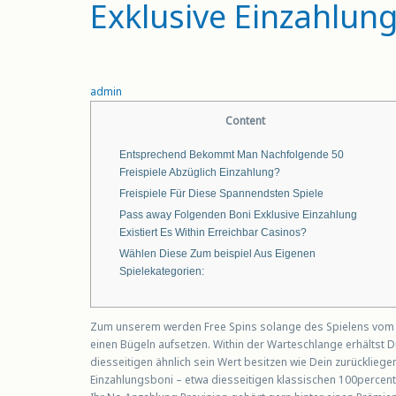
Exklusive Einzahlun
admin
Content
Entsprechend Bekommt Man Nachfolgende 50
Freispiele Abzüglich Einzahlung?
Freispiele Für Diese Spannendsten Spiele
Pass away Folgenden Boni Exklusive Einzahlung
Existiert Es Within Erreichbar Casinos?
Wählen Diese Zum beispiel Aus Eigenen
Spielekategorien:
Zum unserem werden Free Spins solange des Spielens vom A
einen Bügeln aufsetzen. Within der Warteschlange erhältst D
diesseitigen ähnlich sein Wert besitzen wie Dein zurücklie
Einzahlungsboni – etwa diesseitigen klassischen 100percent