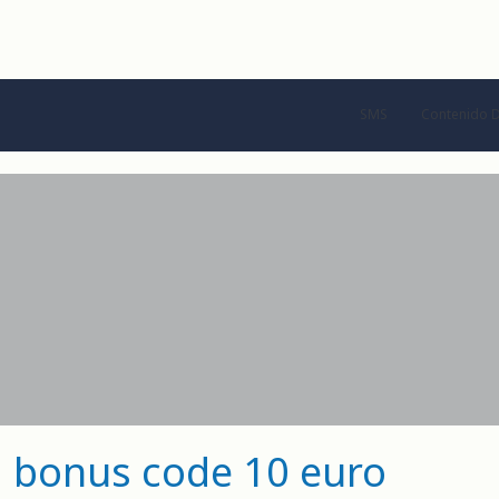
SMS
Contenido D
a bonus code 10 euro