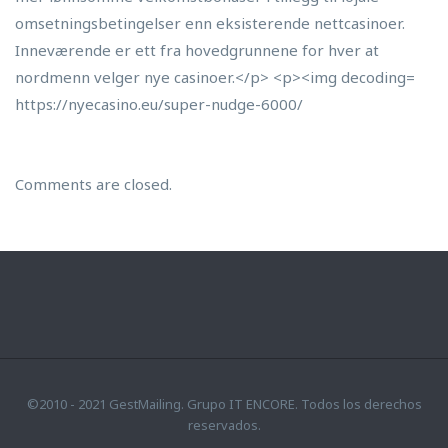
https://nyecasino.eu/super-nudge-6000/
Comments are closed.
©2010 - 2021 GestMailing. Grupo IT ENCORE. Todos los derechos
reservados.