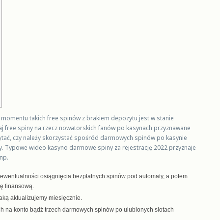
momentu takich free spinów z brakiem depozytu jest w stanie
j free spiny na rzecz nowatorskich fanów po kasynach przyznawane
ytać, czy należy skorzystać spośród darmowych spinów po kasynie
y.
Typowe wideo kasyno darmowe spiny za rejestrację 2022 przyznaje
np.
 ewentualności osiągnięcia bezpłatnych spinów pod automaty, a potem
dę finansową.
jaką aktualizujemy miesięcznie.
h na konto bądź trzech darmowych spinów po ulubionych slotach