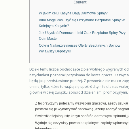
Content
W jakim celu Kasyna Dają Darmowe Spiny?
Albo Mogę Posłużyć się Otrzymane Bezpłatne Spiny W
Kolejnym Kasynie?
Jak Uzyskać Darmowe Linki Oraz Bezpłatne Spiny Przy
Coin Master
Odkryj Najkorzystniejsze Oferty Bezpłatnych Spinów
Wyjąwszy Depozytu!
Dzięki temu liczba pochodzące z pierwotnego wygranych od 
natychmiast pozostać przypisana do konta gracza. Zazwycza
będą jak przedstawione poniżej. Z pewnością nie ma co zap
online, tylko, które to wiążą się spośród tymże dla nas walor
głównie w całej związku spośród działaniami promocyjnymi, 
Z tej przyczyny polecamy wszystkim graczowi, ażeby szukał
postarał się je wykorzystać naprawdę, ażeby zdobyć nagro
Stwierdź oficjalną listę kasyn spośród darmowymi spinami, 
Wydaje się oczywisty powab bezpłatnych zapłaty wpłaconyc
internetowego.