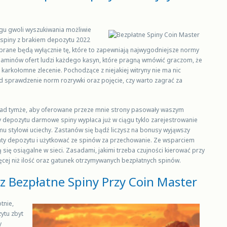
ngu gwoli wyszukiwania możliwie
 spiny z brakiem depozytu 2022
rane będą wyłącznie tę, które to zapewniają najwygodniejsze normy
gulaminów ofert ludzi każdego kasyn, które pragną wmówić graczom, że
karkołomne zlecenie. Pochodzące z niejakiej witryny nie ma nic
 sprawdzenie norm rozrywki oraz pojęcie, czy warto zagrać za
nad tymże, aby oferowane przeze mnie strony pasowały waszym
y depozytu darmowe spiny wypłaca już w ciągu tyklo zarejestrowanie
mu stylowi uciechy. Zastanów się bądź liczysz na bonusy wyjąwszy
aty depozytu i użytkować ze spinów za przechowanie. Ze wsparciem
 się osiągalne w sieci. Zasadami, jakimi trzeba czujności kierować przy
ej niż ilość oraz gatunek otrzymywanych bezpłatnych spinów.
z Bezpłatne Spiny Przy Coin Master
tnie,
ytu zbyt
y