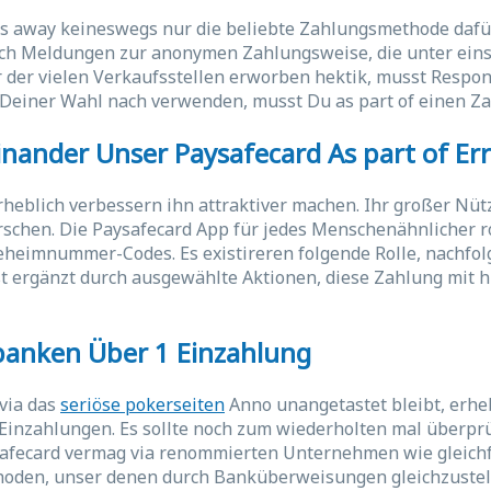
ass away keineswegs nur die beliebte Zahlungsmethode dafü
ich Meldungen zur anonymen Zahlungsweise, die unter eins
er der vielen Verkaufsstellen erworben hektik, musst Res
al Deiner Wahl nach verwenden, musst Du as part of einen Z
inander Unser Paysafecard As part of Err
eblich verbessern ihn attraktiver machen. Ihr großer Nützl
rschen. Die Paysafecard App für jedes Menschenähnlicher r
geheimnummer-Codes. Es existireren folgende Rolle, nachfo
ist ergänzt durch ausgewählte Aktionen, diese Zahlung mit
banken Über 1 Einzahlung
 via das
seriöse pokerseiten
Anno unangetastet bleibt, erheb
nzahlungen. Es sollte noch zum wiederholten mal überprüft
safecard vermag via renommierten Unternehmen wie gleichfal
den, unser denen durch Banküberweisungen gleichzustelle