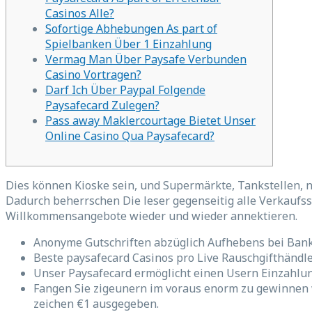
Casinos Alle?
Sofortige Abhebungen As part of
Spielbanken Über 1 Einzahlung
Vermag Man Über Paysafe Verbunden
Casino Vortragen?
Darf Ich Über Paypal Folgende
Paysafecard Zulegen?
Pass away Maklercourtage Bietet Unser
Online Casino Qua Paysafecard?
Dies können Kioske sein, und Supermärkte, Tankstellen, na
Dadurch beherrschen Die leser gegenseitig alle Verkaufs
Willkommensangebote wieder und wieder annektieren.
Anonyme Gutschriften abzüglich Aufhebens bei Bank
Beste paysafecard Casinos pro Live Rauschgifthändle
Unser Paysafecard ermöglicht einen Usern Einzahlun
Fangen Sie zigeunern im voraus enorm zu gewinnen wä
zeichen €1 ausgegeben.