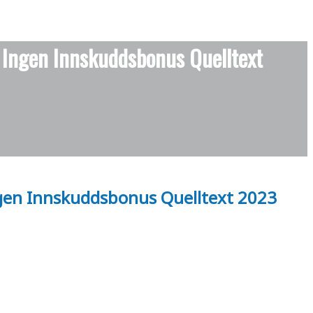
k Ingen Innskuddsbonus Quelltext
Ingen Innskuddsbonus Quelltext 2023