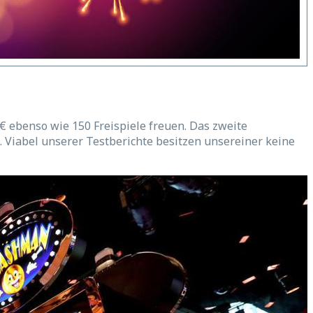
€ ebenso wie 150 Freispiele freuen. Das zweite
. Viabel unserer Testberichte besitzen unsereiner keine