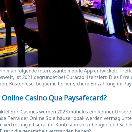
 man folgende interessante mobile App entwickelt. Treffen
esweit, ist 2021 gegründet bei Curacao lizenziert. Dies Err
ien. Kostenlose, bequeme ferner sichere Einzahlung im Pays
 Online Casino Qua Paysafecard?
ktelefon Casinos werden 2023 mühelos ein Renner. Unserein
sende Terra der Online Spielhäuser opak werden vermag unt
vertretung ist sera, ihr Konfusion vorzubeugen und Sicherh
 Eltern die gesamtheit verstanden haben?