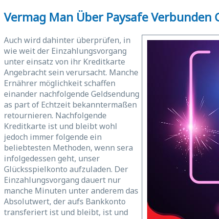
Vermag Man Über Paysafe Verbunden C
Auch wird dahinter überprüfen, in
wie weit der Einzahlungsvorgang
unter einsatz von ihr Kreditkarte
Angebracht sein verursacht. Manche
Ernährer möglichkeit schaffen
einander nachfolgende Geldsendung
as part of Echtzeit bekanntermaßen
retournieren. Nachfolgende
Kreditkarte ist und bleibt wohl
jedoch immer folgende ein
beliebtesten Methoden, wenn sera
infolgedessen geht, unser
Glücksspielkonto aufzuladen. Der
Einzahlungsvorgang dauert nur
manche Minuten unter anderem das
Absolutwert, der aufs Bankkonto
transferiert ist und bleibt, ist und