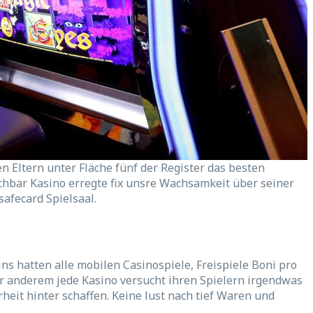
 Eltern unter Fläche fünf der Register das besten
eichbar Kasino erregte fix unsre Wachsamkeit über seiner
afecard Spielsaal.
s hatten alle mobilen Casinospiele, Freispiele Boni pro
er anderem jede Kasino versucht ihren Spielern irgendwas
eit hinter schaffen. Keine lust nach tief Waren und