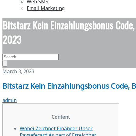
Web SMS
Email Marketing
Bitstarz Kein Einzahlungsbonus Code,
2023
March 3, 2023
Bitstarz Kein Einzahlungsbonus Code, B
admin
Content
Wobei Zeichnet Einander Unser
Paysafecard As part of Erreichbar