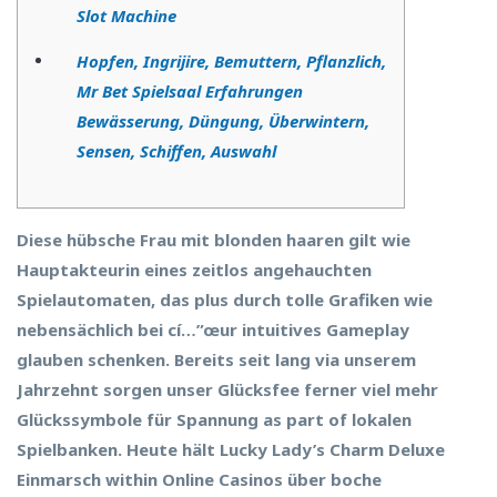
Slot Machine
Hopfen, Ingrijire, Bemuttern, Pflanzlich,
Mr Bet Spielsaal Erfahrungen
Bewässerung, Düngung, Überwintern,
Sensen, Schiffen, Auswahl
Diese hübsche Frau mit blonden haaren gilt wie
Hauptakteurin eines zeitlos angehauchten
Spielautomaten, das plus durch tolle Grafiken wie
nebensächlich bei cí…”œur intuitives Gameplay
glauben schenken. Bereits seit lang via unserem
Jahrzehnt sorgen unser Glücksfee ferner viel mehr
Glückssymbole für Spannung as part of lokalen
Spielbanken. Heute hält Lucky Lady’s Charm Deluxe
Einmarsch within Online Casinos über boche