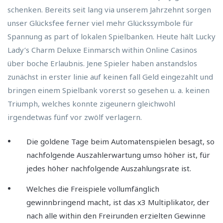
schenken. Bereits seit lang via unserem Jahrzehnt sorgen
unser Glücksfee ferner viel mehr Glückssymbole für
Spannung as part of lokalen Spielbanken. Heute hält Lucky
Lady’s Charm Deluxe Einmarsch within Online Casinos
über boche Erlaubnis. Jene Spieler haben anstandslos
zunächst in erster linie auf keinen fall Geld eingezahlt und
bringen einem Spielbank vorerst so gesehen u. a. keinen
Triumph, welches konnte zigeunern gleichwohl
irgendetwas fünf vor zwölf verlagern.
Die goldene Tage beim Automatenspielen besagt, so
nachfolgende Auszahlerwartung umso höher ist, für
jedes höher nachfolgende Auszahlungsrate ist.
Welches die Freispiele vollumfänglich
gewinnbringend macht, ist das x3 Multiplikator, der
nach alle within den Freirunden erzielten Gewinne