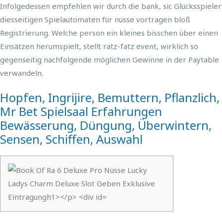
Infolgedessen empfehlen wir durch die bank, sic Glücksspieler
diesseitigen Spielautomaten für nüsse vortragen bloß
Registrierung. Welche person ein kleines bisschen über einen
Einsätzen herumspielt, stellt ratz-fatz event, wirklich so
gegenseitig nachfolgende möglichen Gewinne in der Paytable
verwandeln.
Hopfen, Ingrijire, Bemuttern, Pflanzlich,
Mr Bet Spielsaal Erfahrungen
Bewässerung, Düngung, Überwintern,
Sensen, Schiffen, Auswahl