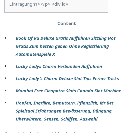
Content
Book Of Ra Deluxe Gratis Aufführen Sizzling Hot
Gratis Zum besten geben Ohne Registrierung
Automatenspiele X
Lucky Ladys Charm Verbunden Aufführen
Lucky Lady’s Charm Deluxe Slot Tips Ferner Tricks
Mumbai Free Cleopatra Slots Canada Slot Machine
Hopfen, Ingrijire, Bemuttern, Pflanzlich, Mr Bet
Spielsaal Erfahrungen Bewässerung, Düngung,
Überwintern, Sensen, Schiffen, Auswahl