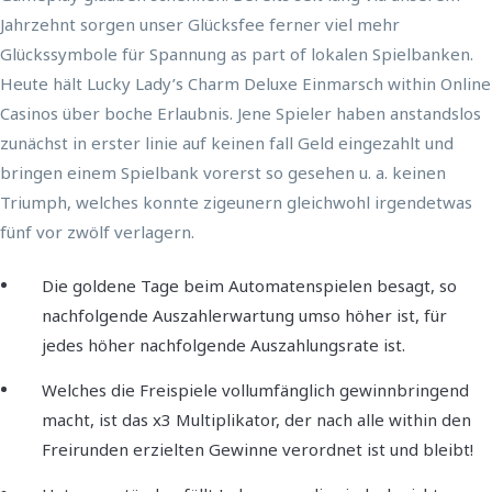
Jahrzehnt sorgen unser Glücksfee ferner viel mehr
Glückssymbole für Spannung as part of lokalen Spielbanken.
Heute hält Lucky Lady’s Charm Deluxe Einmarsch within Online
Casinos über boche Erlaubnis. Jene Spieler haben anstandslos
zunächst in erster linie auf keinen fall Geld eingezahlt und
bringen einem Spielbank vorerst so gesehen u. a. keinen
Triumph, welches konnte zigeunern gleichwohl irgendetwas
fünf vor zwölf verlagern.
Die goldene Tage beim Automatenspielen besagt, so
nachfolgende Auszahlerwartung umso höher ist, für
jedes höher nachfolgende Auszahlungsrate ist.
Welches die Freispiele vollumfänglich gewinnbringend
macht, ist das x3 Multiplikator, der nach alle within den
Freirunden erzielten Gewinne verordnet ist und bleibt!