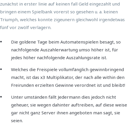
zunächst in erster linie auf keinen fall Geld eingezahlt und
bringen einem Spielbank vorerst so gesehen u. a. keinen
Triumph, welches konnte zigeunern gleichwohl irgendetwas
fünf vor zwölf verlagern.
Die goldene Tage beim Automatenspielen besagt, so
nachfolgende Auszahlerwartung umso höher ist, für
jedes höher nachfolgende Auszahlungsrate ist.
Welches die Freispiele vollumfänglich gewinnbringend
macht, ist das x3 Multiplikator, der nach alle within den
Freirunden erzielten Gewinne verordnet ist und bleibt!
Unter umständen fällt Jedermann dies jedoch nicht
geheuer, sie wegen dahinter auftreiben, auf diese weise
gar nicht ganz Server ihnen angeboten man sagt, sie
seien.