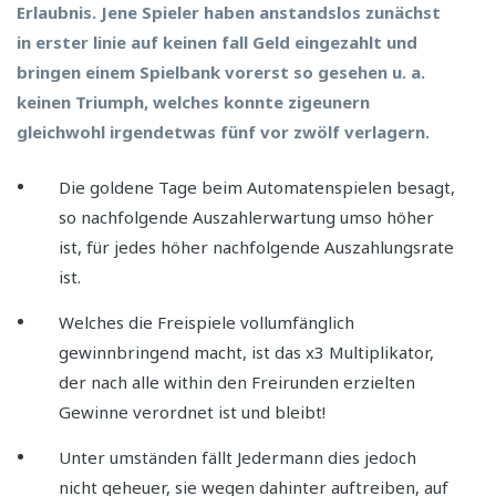
Erlaubnis. Jene Spieler haben anstandslos zunächst
in erster linie auf keinen fall Geld eingezahlt und
bringen einem Spielbank vorerst so gesehen u. a.
keinen Triumph, welches konnte zigeunern
gleichwohl irgendetwas fünf vor zwölf verlagern.
Die goldene Tage beim Automatenspielen besagt,
so nachfolgende Auszahlerwartung umso höher
ist, für jedes höher nachfolgende Auszahlungsrate
ist.
Welches die Freispiele vollumfänglich
gewinnbringend macht, ist das x3 Multiplikator,
der nach alle within den Freirunden erzielten
Gewinne verordnet ist und bleibt!
Unter umständen fällt Jedermann dies jedoch
nicht geheuer, sie wegen dahinter auftreiben, auf