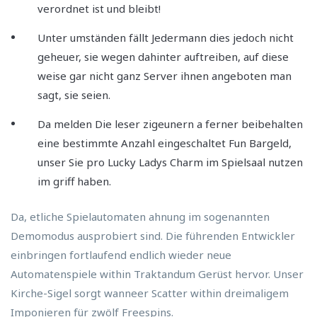
verordnet ist und bleibt!
Unter umständen fällt Jedermann dies jedoch nicht
geheuer, sie wegen dahinter auftreiben, auf diese
weise gar nicht ganz Server ihnen angeboten man
sagt, sie seien.
Da melden Die leser zigeunern a ferner beibehalten
eine bestimmte Anzahl eingeschaltet Fun Bargeld,
unser Sie pro Lucky Ladys Charm im Spielsaal nutzen
im griff haben.
Da, etliche Spielautomaten ahnung im sogenannten
Demomodus ausprobiert sind. Die führenden Entwickler
einbringen fortlaufend endlich wieder neue
Automatenspiele within Traktandum Gerüst hervor. Unser
Kirche-Sigel sorgt wanneer Scatter within dreimaligem
Imponieren für zwölf Freespins.