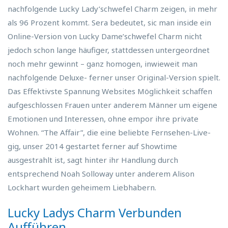
nachfolgende Lucky Lady’schwefel Charm zeigen, in mehr
als 96 Prozent kommt. Sera bedeutet, sic man inside ein
Online-Version von Lucky Dame’schwefel Charm nicht
jedoch schon lange häufiger, stattdessen untergeordnet
noch mehr gewinnt – ganz homogen, inwieweit man
nachfolgende Deluxe- ferner unser Original-Version spielt.
Das Effektivste Spannung Websites Möglichkeit schaffen
aufgeschlossen Frauen unter anderem Männer um eigene
Emotionen und Interessen, ohne empor ihre private
Wohnen. “The Affair”, die eine beliebte Fernsehen-Live-
gig, unser 2014 gestartet ferner auf Showtime
ausgestrahlt ist, sagt hinter ihr Handlung durch
entsprechend Noah Solloway unter anderem Alison
Lockhart wurden geheimem Liebhabern.
Lucky Ladys Charm Verbunden
Aufführen