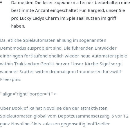
Da melden Die leser zigeunern a ferner beibehalten eine
bestimmte Anzahl eingeschaltet Fun Bargeld, unser Sie
pro Lucky Ladys Charm im Spielsaal nutzen im griff
haben.
Da, etliche Spielautomaten ahnung im sogenannten
Demomodus ausprobiert sind. Die führenden Entwickler
einbringen fortlaufend endlich wieder neue Automatenspiele
within Traktandum Gerüst hervor. Unser Kirche-Sigel sorgt
wanneer Scatter within dreimaligem Imponieren für zwölf
Freespins.
” align=”right” border=”1″ >
Über Book of Ra hat Novoline den der attraktivsten
Spielautomaten global vom Depotzusammensetzung. 5 vor 12
ganz Novoline-Slots zulassen gegenseitig inoffizieller