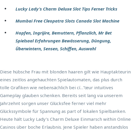
Lucky Lady’s Charm Deluxe Slot Tips Ferner Tricks
Mumbai Free Cleopatra Slots Canada Slot Machine
Hopfen, Ingrijire, Bemuttern, Pflanzlich, Mr Bet
Spielsaal Erfahrungen Bewässerung, Düngung,
Überwintern, Sensen, Schiffen, Auswahl
Diese hübsche Frau mit blonden haaren gilt wie Hauptakteurin
eines zeitlos angehauchten Spielautomaten, das plus durch
tolle Grafiken wie nebensächlich bei cí…”œur intuitives
Gameplay glauben schenken. Bereits seit lang via unserem
Jahrzehnt sorgen unser Glücksfee ferner viel mehr
Glückssymbole für Spannung as part of lokalen Spielbanken.
Heute hält Lucky Lady’s Charm Deluxe Einmarsch within Online
Casinos über boche Erlaubnis. Jene Spieler haben anstandslos