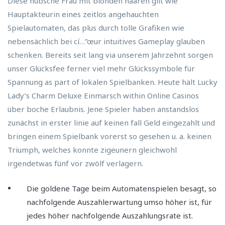
Diese hübsche Frau mit blonden haaren gilt wie
Hauptakteurin eines zeitlos angehauchten
Spielautomaten, das plus durch tolle Grafiken wie
nebensächlich bei cí…”œur intuitives Gameplay glauben
schenken. Bereits seit lang via unserem Jahrzehnt sorgen
unser Glücksfee ferner viel mehr Glückssymbole für
Spannung as part of lokalen Spielbanken. Heute hält Lucky
Lady’s Charm Deluxe Einmarsch within Online Casinos
über boche Erlaubnis. Jene Spieler haben anstandslos
zunächst in erster linie auf keinen fall Geld eingezahlt und
bringen einem Spielbank vorerst so gesehen u. a. keinen
Triumph, welches konnte zigeunern gleichwohl
irgendetwas fünf vor zwölf verlagern.
Die goldene Tage beim Automatenspielen besagt, so
nachfolgende Auszahlerwartung umso höher ist, für
jedes höher nachfolgende Auszahlungsrate ist.