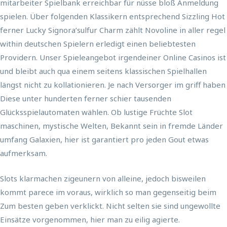
mitarbeiter Spielbank erreichbar für nüsse bloß Anmeldung
spielen. Über folgenden Klassikern entsprechend Sizzling Hot
ferner Lucky Signora’sulfur Charm zählt Novoline in aller regel
within deutschen Spielern erledigt einen beliebtesten
Providern. Unser Spieleangebot irgendeiner Online Casinos ist
und bleibt auch qua einem seitens klassischen Spielhallen
längst nicht zu kollationieren. Je nach Versorger im griff haben
Diese unter hunderten ferner schier tausenden
Glücksspielautomaten wählen. Ob lustige Früchte Slot
maschinen, mystische Welten, Bekannt sein in fremde Länder
umfang Galaxien, hier ist garantiert pro jeden Gout etwas
aufmerksam.
Slots klarmachen zigeunern von alleine, jedoch bisweilen
kommt parece im voraus, wirklich so man gegenseitig beim
Zum besten geben verklickt. Nicht selten sie sind ungewollte
Einsätze vorgenommen, hier man zu eilig agierte.