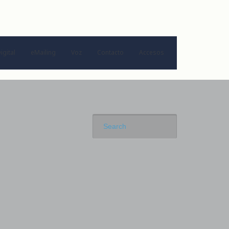
igital
eMailing
Voz
Contacto
Accesos