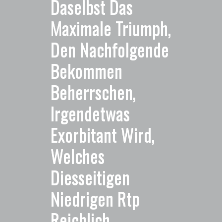
Daselbst Das
Maximale Triumph,
Den Nachfolgende
Bekommen
Beherrschen,
Irgendetwas
Exorbitant Wird,
Welches
Diesseitigen
Niedrigen Rtp
Reichlich