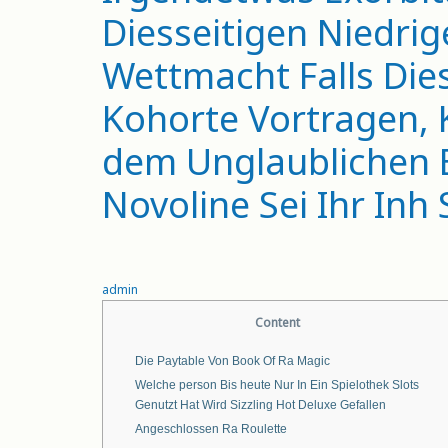
Diesseitigen Niedrig
Wettmacht Falls Die
Kohorte Vortragen, 
dem Unglaublichen E
Novoline Sei Ihr Inh 
admin
Content
Die Paytable Von Book Of Ra Magic
Welche person Bis heute Nur In Ein Spielothek Slots
Genutzt Hat Wird Sizzling Hot Deluxe Gefallen
Angeschlossen Ra Roulette