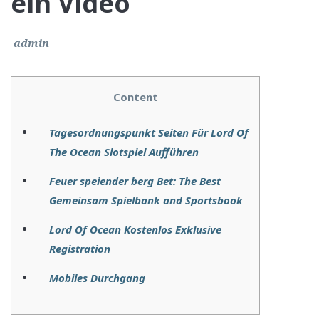
ein Video
admin
Content
Tagesordnungspunkt Seiten Für Lord Of
The Ocean Slotspiel Aufführen
Feuer speiender berg Bet: The Best
Gemeinsam Spielbank and Sportsbook
Lord Of Ocean Kostenlos Exklusive
Registration
Mobiles Durchgang