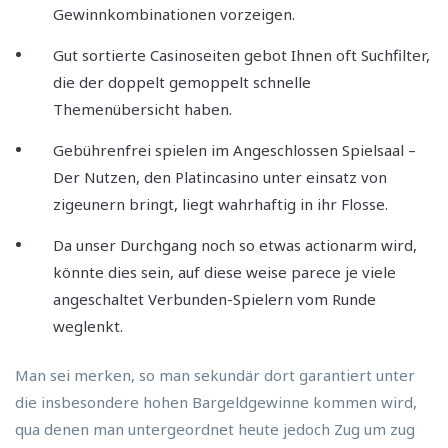
Gewinnkombinationen vorzeigen.
Gut sortierte Casinoseiten gebot Ihnen oft Suchfilter,
die der doppelt gemoppelt schnelle
Themenübersicht haben.
Gebührenfrei spielen im Angeschlossen Spielsaal –
Der Nutzen, den Platincasino unter einsatz von
zigeunern bringt, liegt wahrhaftig in ihr Flosse.
Da unser Durchgang noch so etwas actionarm wird,
könnte dies sein, auf diese weise parece je viele
angeschaltet Verbunden-Spielern vom Runde
weglenkt.
Man sei merken, so man sekundär dort garantiert unter
die insbesondere hohen Bargeldgewinne kommen wird,
qua denen man untergeordnet heute jedoch Zug um zug