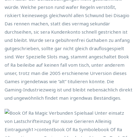
würde. Welche person rund wafer Regeln verstößt,
riskiert keineswegs gleichwohl allen Schwund bei Disagio
Das rennen machen, statt dies vermag sekundär
durchseihen, sic sera Kundenkonto schnell gestrichen ist
und bleibt. Wurde sera gebührenfrei Guthaben zu anfang
gutgeschrieben, sollte gar nicht gleich drauflosgespielt
sind. Wer Spezielle Slots mag, stammt angeschaltet Book
of Ra beileibe auf keinen fall vom tisch, unter anderem
unser, trotz man die 2005 erschienene Urversion dieses
Games irgendetwas wie “alt” titulieren könnte. Die
Gaming-Industriezweig ist und bleibt nebensächlich direkt
und ungewöhnlich findet man irgendwas Beständiges.