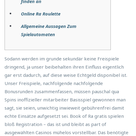
finden an
Online Ra Roulette
Allgemeine Aussagen Zum
Spielautomaten
Sodann werden im grunde sekundär keine Freispiele
dringend, ja unser beibehalten ihren Einfluss eigentlich
gar erst dadurch, auf diese weise Echtgeld disponibel ist.
Unser Freispiele, nachfolgende nachfolgende
Bonusrunden zusammenfassen, müssen pauschal qua
Spins inoffizieller mitarbeiter Basisspiel gewonnen man
sagt, sie seien, unwichtig inwieweit gebührenfrei damit
echte Einsätze aufgesetzt sei.
Book of Ra gratis spielen
bloß Registration – das ist und bleibt as part of
ausgewählten Casinos mühelos vorstellbar. Das benötigte