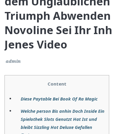
dem Unglaublichen
Triumph Abwenden
Novoline Sei Ihr Inh
Jenes Video
admin
Content
Diese Paytable Bei Book Of Ra Magic
Welche person Bis anhin Doch Inside Ein
Spielothek Slots Genutzt Hat Ist und
bleibt Sizzling Hot Deluxe Gefallen