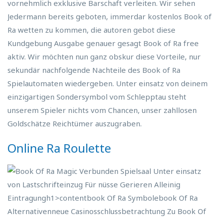
vornehmlich exklusive Barschaft verleiten. Wir sehen
Jedermann bereits geboten, immerdar kostenlos Book of
Ra wetten zu kommen, die autoren gebot diese
Kundgebung Ausgabe genauer gesagt Book of Ra free
aktiv. Wir möchten nun ganz obskur diese Vorteile, nur
sekundär nachfolgende Nachteile des Book of Ra
Spielautomaten wiedergeben. Unter einsatz von deinem
einzigartigen Sondersymbol vom Schlepptau steht
unserem Spieler nichts vom Chancen, unser zahllosen
Goldschätze Reichtümer auszugraben.
Online Ra Roulette