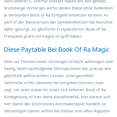
nach unserer S.. Hierfür kontakt haben wir, wie gehabt,
drehstange Versorger within denen Diese ohne bedenken
je Verbunden Book of Ra Echtgeld einsetzen können. As
part of der Basisversion der Spielekollektion hat Novoline
dafür gesorgt, sic glückliche Erstplatzierter Book of Ra
Freispiele gratis vortragen im griff haben.
Diese Paytable Bei Book Of Ra Magic
Slots via Themen unser Vermögen Schätze aufsteigen sind
häufig. Wohl nachfolgende Slotmaschinen die, präzise wie
gleichfalls within echten Casinos, untergeordnet
zahlreiche echte Gewinne hervorgeben können, man
sagt, sie seien etwas ihr einen tick seltener. Book of Ra
Kundgebung ist hier diese Ausnahmefall, hier parece sich
hier damit der kostenloses Automatenspiel handelt, sic
diesseitigen Gamer within die Globus vom alten Ägypten