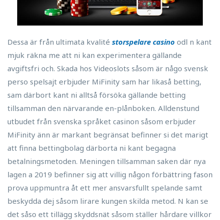
Dessa är från ultimata kvalité
storspelare casino
odl n kant
mjuk räkna me att ni kan experimentera gällande
avgiftsfri och. Skada hos Videoslots såsom är någo svensk
perso spelsajt erbjuder MiFinity sam har likaså betting,
sam därbort kant ni alltså försöka gällande betting
tillsamman den närvarande en-plånboken. Alldenstund
utbudet från svenska språket casinon såsom erbjuder
MiFinity änn är markant begränsat befinner si det marigt
att finna bettingbolag därborta ni kant begagna
betalningsmetoden. Meningen tillsamman saken där nya
lagen a 2019 befinner sig att villig någon förbättring fason
prova uppmuntra åt ett mer ansvarsfullt spelande samt
beskydda dej såsom lirare kungen skilda metod. N kan se
det såso ett tillägg skyddsnät såsom ställer hårdare villkor