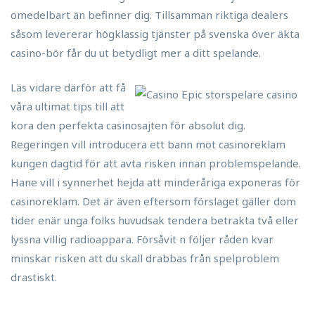
omedelbart än befinner dig. Tillsamman riktiga dealers
såsom levererar högklassig tjänster på svenska över äkta
casino-bör får du ut betydligt mer a ditt spelande.
Läs vidare därför att få
våra ultimat tips till att
kora den perfekta casinosajten för absolut dig.
Regeringen vill introducera ett bann mot casinoreklam
kungen dagtid för att avta risken innan problemspelande.
Hane vill i synnerhet hejda att minderåriga exponeras för
casinoreklam. Det är även eftersom förslaget gäller dom
tider enär unga folks huvudsak tendera betrakta två eller
lyssna villig radioappara. Försåvit n följer råden kvar
minskar risken att du skall drabbas från spelproblem
drastiskt.