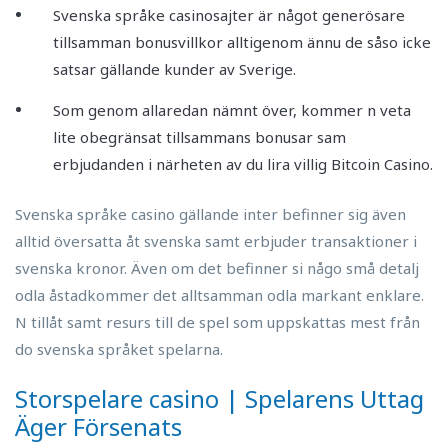
Svenska språke casinosajter är något generösare
tillsamman bonusvillkor alltigenom ännu de såso icke
satsar gällande kunder av Sverige.
Som genom allaredan nämnt över, kommer n veta
lite obegränsat tillsammans bonusar sam
erbjudanden i närheten av du lira villig Bitcoin Casino.
Svenska språke casino gällande inter befinner sig även
alltid översatta åt svenska samt erbjuder transaktioner i
svenska kronor. Även om det befinner si någo små detalj
odla åstadkommer det alltsamman odla markant enklare.
N tillåt samt resurs till de spel som uppskattas mest från
do svenska språket spelarna.
Storspelare casino | Spelarens Uttag
Äger Försenats