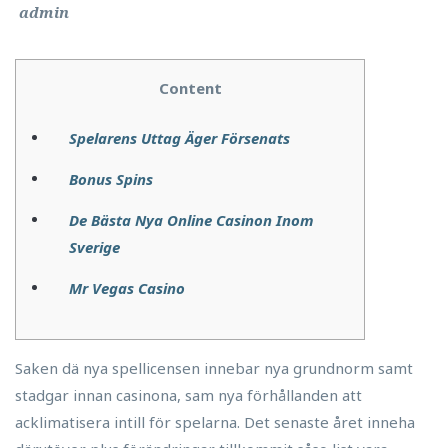
admin
Content
Spelarens Uttag Äger Försenats
Bonus Spins
De Bästa Nya Online Casinon Inom
Sverige
Mr Vegas Casino
Saken dä nya spellicensen innebar nya grundnorm samt
stadgar innan casinona, sam nya förhållanden att
acklimatisera intill för spelarna. Det senaste året inneha