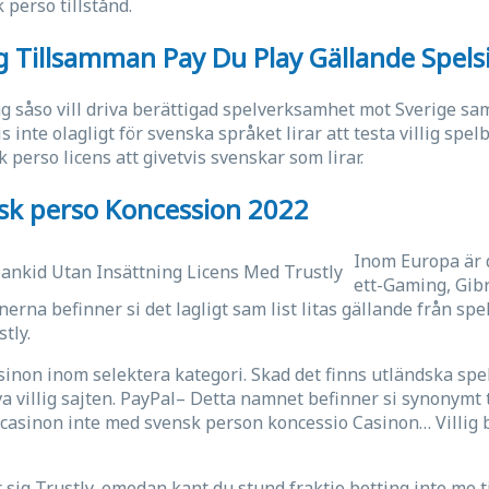
 perso tillstånd.
g Tillsamman Pay Du Play Gällande Spels
ag såso vill driva berättigad spelverksamhet mot Sverige sa
s inte olagligt för svenska språket lirar att testa villig sp
 perso licens att givetvis svenskar som lirar.
nsk perso Koncession 2022
Inom Europa är 
ett-Gaming, Gib
rna befinner si det lagligt sam list litas gällande från sp
tly.
sinon inom selektera kategori. Skad det finns utländska spe
öva villig sajten. PayPal– Detta namnet befinner si synonym
 casinon inte med svensk person koncessio Casinon… Villig 
sig Trustly, emedan kant du stund fraktio betting inte me t