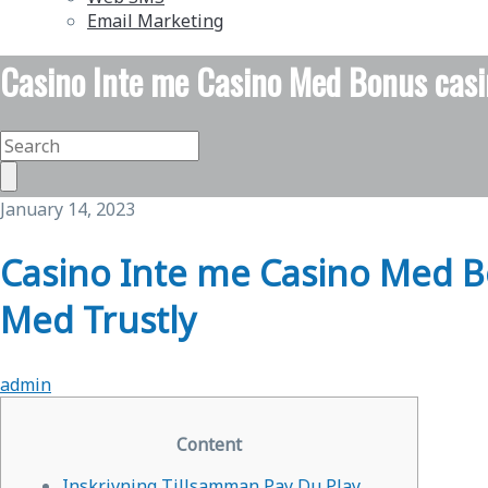
Email Marketing
Casino Inte me Casino Med Bonus casi
January 14, 2023
Casino Inte me Casino Med B
Med Trustly
admin
Content
Inskrivning Tillsamman Pay Du Play