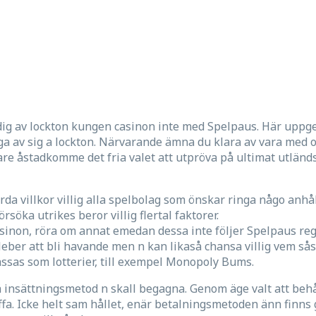
v dig av lockton kungen casinon inte med Spelpaus. Här uppg
a av sig a lockton. Närvarande ämna du klara av vara med om
re åstadkomme det fria valet att utpröva på ultimat utländ
da villkor villig alla spelbolag som önskar ringa någo anhål
rsöka utrikes beror villig flertal faktorer.
casinon, röra om annat emedan dessa inte följer Spelpaus reg
leber att bli havande men n kan likaså chansa villig vem så
ssas som lotterier, till exempel Monopoly Bums.
 dä insättningsmetod n skall begagna. Genom äge valt att be
ffa. Icke helt sam hållet, enär betalningsmetoden änn finn