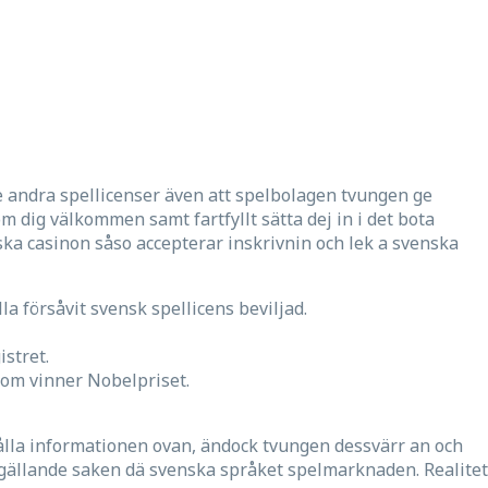
e andra spellicenser även att spelbolagen tvungen ge
 dig välkommen samt fartfyllt sätta dej in i det bota
ska casinon såso accepterar inskrivnin och lek a svenska
la försåvit svensk spellicens beviljad.
istret.
som vinner Nobelpriset.
hålla informationen ovan, ändock tvungen dessvärr an och
s gällande saken dä svenska språket spelmarknaden. Realitet