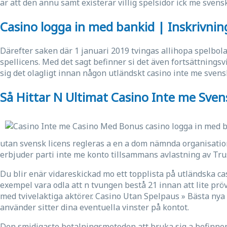
är att den ännu samt existerar villig spelsidor ick me svensk
Casino logga in med bankid | Inskrivnin
Därefter saken där 1 januari 2019 tvingas allihopa spelbol
spellicens. Med det sagt befinner si det även fortsättningsvi
sig det olagligt innan någon utländskt casino inte me svensk
Så Hittar N Ultimat Casino Inte me Sve
utan svensk licens regleras a en a dom nämnda organisatione
erbjuder parti inte me konto tillsammans avlastning av Trus
Du blir enär vidareskickad mo ett topplista på utländska ca
exempel vara odla att n tvungen bestå 21 innan att lite pr
med tvivelaktiga aktörer. Casino Utan Spelpaus » Bästa nya
använder sitter dina eventuella vinster på kontot.
Den smidigaste betalningsmetoden att bruka sig a befinner 