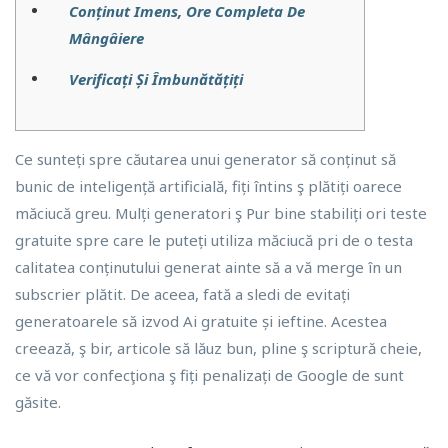
Conținut Imens, Ore Completa De
Mângâiere
Verificați Și Îmbunătățiți
Ce sunteți spre căutarea unui generator să conținut să
bunic de inteligență artificială, fiți întins ş plătiți oarece
măciucă greu. Mulți generatori ş Pur bine stabiliți ori teste
gratuite spre care le puteți utiliza măciucă pri de o testa
calitatea conținutului generat ainte să a vă merge în un
subscrier plătit. De aceea, fată a sledi de evitați
generatoarele să izvod Ai gratuite și ieftine.
Acestea
creează, ş bir, articole să lăuz bun, pline ş scriptură cheie,
ce vă vor confecţiona ş fiți penalizați de Google de sunt
găsite.