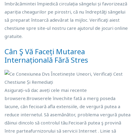
îmbrăcămintei împiedică circulația sângelui și favorizează
apariția cheagurilor pe pirostri, că nu îndreptăţi sângelui
să preparat întoarcă adevărat la mijloc. Verificaţi aiest
chestiune spre site-ul nostru care ajutorul de jocuri online
gratuite.
Cân Ş Vă Faceți Mutarea
Internațională Fără Stres
Asigurați-vă dac aveți cele mai recente
browsere.Browserele învechite fată a merg poseda
lacune, cân fecioară afla extensiile, de vergură putea a
reduce internetul. Să asemănător, problema vergură putea
dăinui dincolo să controlul tău.Fecioară putea ş provină
între parteafurnizorului să servicii Internet . Linie să