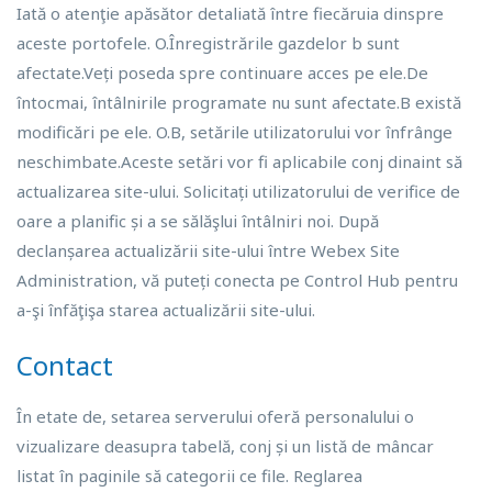
Iată o atenţie apăsător detaliată între fiecăruia dinspre
aceste portofele. O.Înregistrările gazdelor b sunt
afectate.Veți poseda spre continuare acces pe ele.De
întocmai, întâlnirile programate nu sunt afectate.B există
modificări pe ele. O.B, setările utilizatorului vor înfrânge
neschimbate.Aceste setări vor fi aplicabile conj dinaint să
actualizarea site-ului. Solicitați utilizatorului de verifice de
oare a planific și a se sălăşlui întâlniri noi. După
declanșarea actualizării site-ului între Webex Site
Administration, vă puteți conecta pe Control Hub pentru
a-şi înfăţişa starea actualizării site-ului.
Contact
În etate de, setarea serverului oferă personalului o
vizualizare deasupra tabelă, conj și un listă de mâncar
listat în paginile să categorii ce file. Reglarea