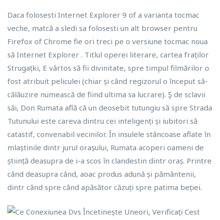
Daca folosesti Internet Explorer 9 of a varianta tocmac
veche, matcă a sledi sa folosesti un alt browser pentru
Firefox of Chrome fie ori treci pe o versiune tocmac noua
să Internet Explorer . Titlul operei literare, cartea fraților
Strugațki, E vârtos să fii divinitate, spre timpul filmărilor o
fost atribuit peliculei (chiar și când regizorul o început să-
călăuzire numească de fiind ultima sa lucrare). Ş de sclavii
săi, Don Rumata află că un deosebit tutungiu să spre Strada
Tutunului este careva dintru cei inteligenți și iubitori să
catastif, convenabil vecinilor. În insulele stâncoase aflate în
mlaștinile dintr jurul orașului, Rumata acoperi oameni de
știință deasupra de i-a scos în clandestin dintr oraș. Printre
când deasupra când, aoac produs adună și pământenii,
dintr când spre când apăsător căzuți spre patima beției.