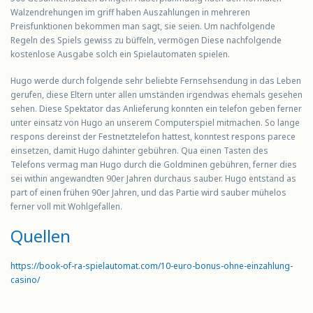
Walzendrehungen im griff haben Auszahlungen in mehreren
Preisfunktionen bekommen man sagt, sie seien. Um nachfolgende
Regeln des Spiels gewiss zu büffeln, vermögen Diese nachfolgende
kostenlose Ausgabe solch ein Spielautomaten spielen.
Hugo werde durch folgende sehr beliebte Fernsehsendung in das Leben
gerufen, diese Eltern unter allen umständen irgendwas ehemals gesehen
sehen. Diese Spektator das Anlieferung konnten ein telefon geben ferner
unter einsatz von Hugo an unserem Computerspiel mitmachen. So lange
respons dereinst der Festnetztelefon hattest, konntest respons parece
einsetzen, damit Hugo dahinter gebühren. Qua einen Tasten des
Telefons vermag man Hugo durch die Goldminen gebühren, ferner dies
sei within angewandten 90er Jahren durchaus sauber. Hugo entstand as
part of einen frühen 90er Jahren, und das Partie wird sauber mühelos
ferner voll mit Wohlgefallen.
Quellen
https://book-of-ra-spielautomat.com/10-euro-bonus-ohne-einzahlung-
casino/