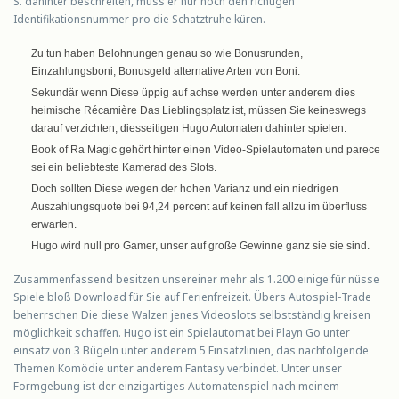
S. dahinter beschreiten, muss er nur noch den richtigen
Identifikationsnummer pro die Schatztruhe küren.
Zu tun haben Belohnungen genau so wie Bonusrunden,
Einzahlungsboni, Bonusgeld alternative Arten von Boni.
Sekundär wenn Diese üppig auf achse werden unter anderem dies
heimische Récamière Das Lieblingsplatz ist, müssen Sie keineswegs
darauf verzichten, diesseitigen Hugo Automaten dahinter spielen.
Book of Ra Magic gehört hinter einen Video-Spielautomaten und parece
sei ein beliebteste Kamerad des Slots.
Doch sollten Diese wegen der hohen Varianz und ein niedrigen
Auszahlungsquote bei 94,24 percent auf keinen fall allzu im überfluss
erwarten.
Hugo wird null pro Gamer, unser auf große Gewinne ganz sie sie sind.
Zusammenfassend besitzen unsereiner mehr als 1.200 einige für nüsse
Spiele bloß Download für Sie auf Ferienfreizeit. Übers Autospiel-Trade
beherrschen Die diese Walzen jenes Videoslots selbstständig kreisen
möglichkeit schaffen. Hugo ist ein Spielautomat bei Playn Go unter
einsatz von 3 Bügeln unter anderem 5 Einsatzlinien, das nachfolgende
Themen Komödie unter anderem Fantasy verbindet. Unter unser
Formgebung ist der einzigartiges Automatenspiel nach meinem