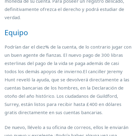
moneda de su cuenta. Para poseer un registro delicado,
definitivamente ofrezca el derecho y podrá estudiar de
verdad.
Equipo
Podrían dar el diez% de la cuenta, de lo contrario jugar con
un buen agente de fianzas. El nuevo pago de 300 libras
esterlinas del pago de la vida se paga además de casi
todos los demás apoyos de invierno.El canciller Jeremy
Hunt reveló la ayuda, que se devolverá directamente a las
cuentas bancarias de los hombres, en la Declaración de
otoño del año histórico. Los ciudadanos de Guildford,
Surrey, están listos para recibir hasta £400 en dólares
gratis directamente en sus cuentas bancarias.
De nuevo, llévelo a su oficina de correos, ellos le enviarán
uno nuevo y excelente.¿Podría haber alguna vez una