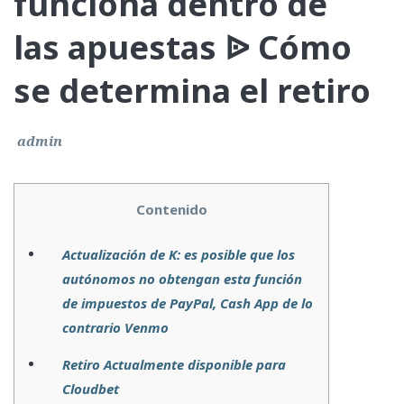
funciona dentro de
las apuestas ᐉ Cómo
se determina el retiro
admin
Contenido
Actualización de K: es posible que los
autónomos no obtengan esta función
de impuestos de PayPal, Cash App de lo
contrario Venmo
Retiro Actualmente disponible para
Cloudbet