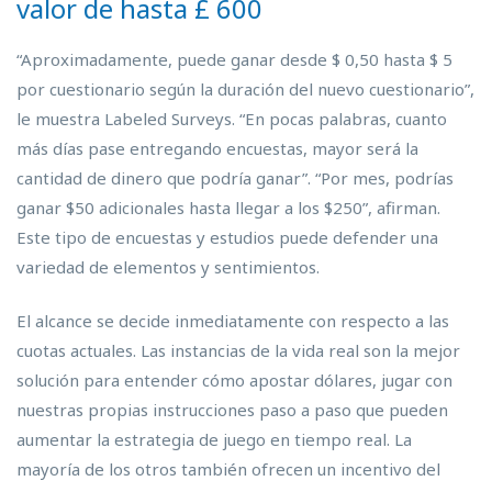
valor de hasta £ 600
“Aproximadamente, puede ganar desde $ 0,50 hasta $ 5
por cuestionario según la duración del nuevo cuestionario”,
le muestra Labeled Surveys. “En pocas palabras, cuanto
más días pase entregando encuestas, mayor será la
cantidad de dinero que podría ganar”. “Por mes, podrías
ganar $50 adicionales hasta llegar a los $250”, afirman.
Este tipo de encuestas y estudios puede defender una
variedad de elementos y sentimientos.
El alcance se decide inmediatamente con respecto a las
cuotas actuales. Las instancias de la vida real son la mejor
solución para entender cómo apostar dólares, jugar con
nuestras propias instrucciones paso a paso que pueden
aumentar la estrategia de juego en tiempo real. La
mayoría de los otros también ofrecen un incentivo del