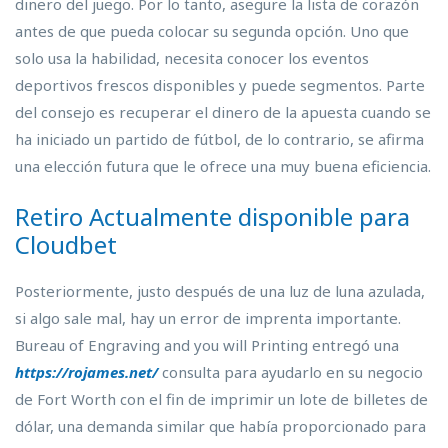
dinero del juego. Por lo tanto, asegure la lista de corazón
antes de que pueda colocar su segunda opción. Uno que
solo usa la habilidad, necesita conocer los eventos
deportivos frescos disponibles y puede segmentos. Parte
del consejo es recuperar el dinero de la apuesta cuando se
ha iniciado un partido de fútbol, ​​de lo contrario, se afirma
una elección futura que le ofrece una muy buena eficiencia.
Retiro Actualmente disponible para
Cloudbet
Posteriormente, justo después de una luz de luna azulada,
si algo sale mal, hay un error de imprenta importante.
Bureau of Engraving and you will Printing entregó una
https://rojames.net/
consulta para ayudarlo en su negocio
de Fort Worth con el fin de imprimir un lote de billetes de
dólar, una demanda similar que había proporcionado para