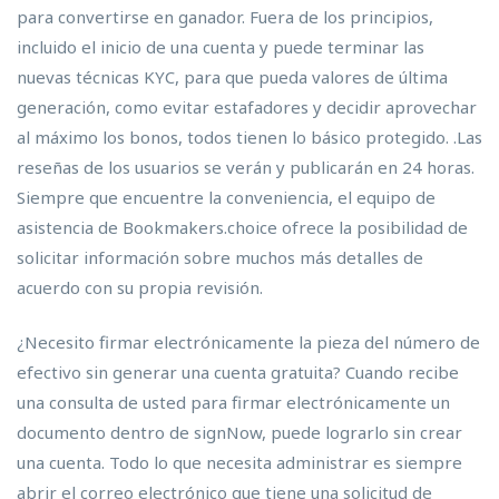
para convertirse en ganador. Fuera de los principios,
incluido el inicio de una cuenta y puede terminar las
nuevas técnicas KYC, para que pueda valores de última
generación, como evitar estafadores y decidir aprovechar
al máximo los bonos, todos tienen lo básico protegido. .Las
reseñas de los usuarios se verán y publicarán en 24 horas.
Siempre que encuentre la conveniencia, el equipo de
asistencia de Bookmakers.choice ofrece la posibilidad de
solicitar información sobre muchos más detalles de
acuerdo con su propia revisión.
¿Necesito firmar electrónicamente la pieza del número de
efectivo sin generar una cuenta gratuita? Cuando recibe
una consulta de usted para firmar electrónicamente un
documento dentro de signNow, puede lograrlo sin crear
una cuenta. Todo lo que necesita administrar es siempre
abrir el correo electrónico que tiene una solicitud de