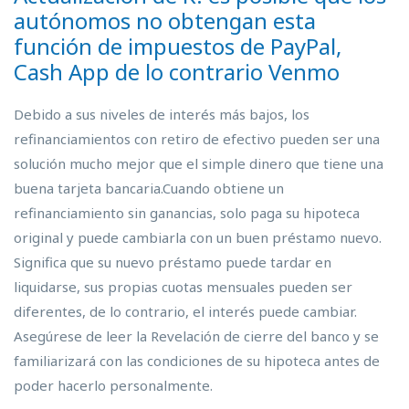
autónomos no obtengan esta
función de impuestos de PayPal,
Cash App de lo contrario Venmo
Debido a sus niveles de interés más bajos, los
refinanciamientos con retiro de efectivo pueden ser una
solución mucho mejor que el simple dinero que tiene una
buena tarjeta bancaria.Cuando obtiene un
refinanciamiento sin ganancias, solo paga su hipoteca
original y puede cambiarla con un buen préstamo nuevo.
Significa que su nuevo préstamo puede tardar en
liquidarse, sus propias cuotas mensuales pueden ser
diferentes, de lo contrario, el interés puede cambiar.
Asegúrese de leer la Revelación de cierre del banco y se
familiarizará con las condiciones de su hipoteca antes de
poder hacerlo personalmente.