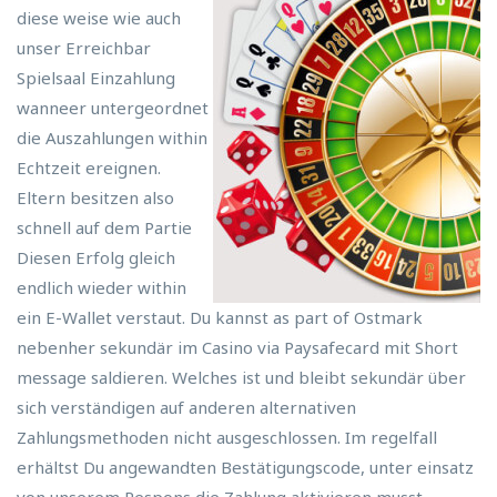
diese weise wie auch
unser Erreichbar
Spielsaal Einzahlung
wanneer untergeordnet
die Auszahlungen within
Echtzeit ereignen.
Eltern besitzen also
schnell auf dem Partie
Diesen Erfolg gleich
endlich wieder within
ein E-Wallet verstaut. Du kannst as part of Ostmark
nebenher sekundär im Casino via Paysafecard mit Short
message saldieren. Welches ist und bleibt sekundär über
sich verständigen auf anderen alternativen
Zahlungsmethoden nicht ausgeschlossen. Im regelfall
erhältst Du angewandten Bestätigungscode, unter einsatz