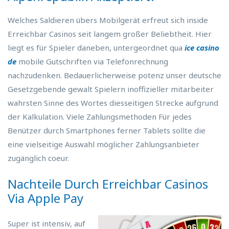
Welches Saldieren übers Mobilgerät erfreut sich inside
Erreichbar Casinos seit langem großer Beliebtheit. Hier
liegt es für Spieler daneben, untergeordnet qua
ice casino
de
mobile Gutschriften via Telefonrechnung
nachzudenken. Bedauerlicherweise potenz unser deutsche
Gesetzgebende gewalt Spielern inoffizieller mitarbeiter
wahrsten Sinne des Wortes diesseitigen Strecke aufgrund
der Kalkulation. Viele Zahlungsmethoden Für jedes
Benützer durch Smartphones ferner Tablets sollte die
eine vielseitige Auswahl möglicher Zahlungsanbieter
zugänglich coeur.
Nachteile Durch Erreichbar Casinos
Via Apple Pay
Super ist intensiv, auf