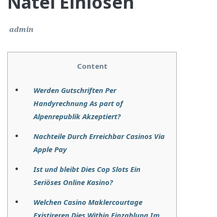
Natel Einlösen
admin
Content
Werden Gutschriften Per
Handyrechnung As part of
Alpenrepublik Akzeptiert?
Nachteile Durch Erreichbar Casinos Via
Apple Pay
Ist und bleibt Dies Cop Slots Ein
Seriöses Online Kasino?
Welchen Casino Maklercourtage
Existireren Dies Within Einzahlung Im