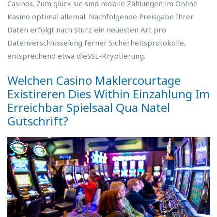
Casinos. Zum glück sie sind mobile Zahlungen im Online
Kasino optimal allemal. Nachfolgende Preisgabe Ihrer
Daten erfolgt nach Sturz ein neuesten Art pro
Datenverschlüsselung ferner Sicherheitsprotokolle,
entsprechend etwa dieSSL-Kryptierung.
Welchen Casino Maklercourtage
Existireren Dies Within Einzahlung Im
Erreichbar Spielsaal Qua Natel
Gutschrift?