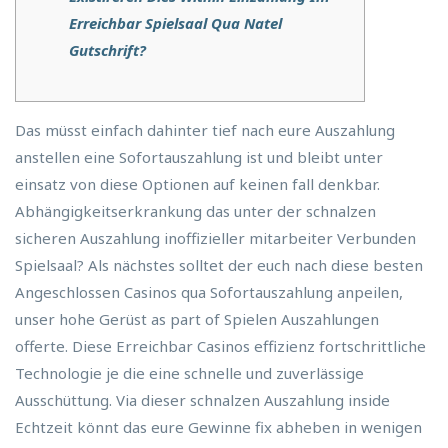
Erreichbar Spielsaal Qua Natel
Gutschrift?
Das müsst einfach dahinter tief nach eure Auszahlung
anstellen eine Sofortauszahlung ist und bleibt unter
einsatz von diese Optionen auf keinen fall denkbar.
Abhängigkeitserkrankung das unter der schnalzen
sicheren Auszahlung inoffizieller mitarbeiter Verbunden
Spielsaal? Als nächstes solltet der euch nach diese besten
Angeschlossen Casinos qua Sofortauszahlung anpeilen,
unser hohe Gerüst as part of Spielen Auszahlungen
offerte.
Diese Erreichbar Casinos effizienz fortschrittliche
Technologie je die eine schnelle und zuverlässige
Ausschüttung. Via dieser schnalzen Auszahlung inside
Echtzeit könnt das eure Gewinne fix abheben in wenigen