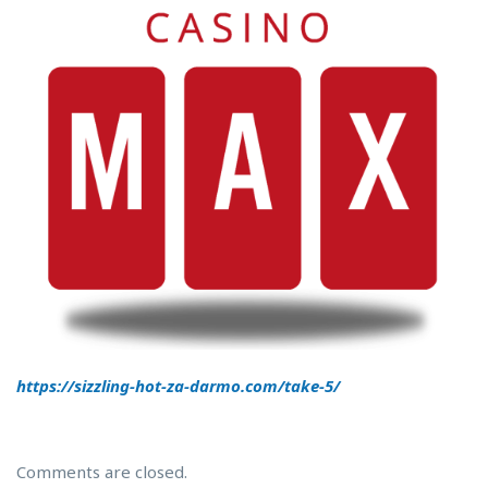
https://sizzling-hot-za-darmo.com/take-5/
Comments are closed.