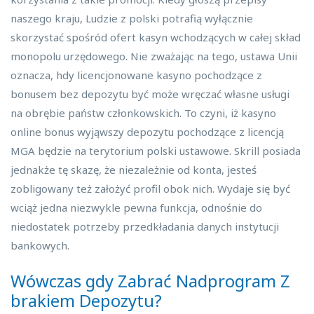
naszego kraju, Ludzie z polski potrafią wyłącznie
skorzystać spośród ofert kasyn wchodzących w całej skład
monopolu urzędowego. Nie zważając na tego, ustawa Unii
oznacza, hdy licencjonowane kasyno pochodzące z
bonusem bez depozytu być może wręczać własne usługi
na obrębie państw członkowskich. To czyni, iż kasyno
online bonus wyjąwszy depozytu pochodzące z licencją
MGA będzie na terytorium polski ustawowe. Skrill posiada
jednakże tę skazę, że niezależnie od konta, jesteś
zobligowany też założyć profil obok nich. Wydaje się być
wciąż jedna niezwykle pewna funkcja, odnośnie do
niedostatek potrzeby przedkładania danych instytucji
bankowych.
Wówczas gdy Zabrać Nadprogram Z
brakiem Depozytu?