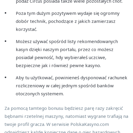
podaż Circus posiada także wiele pozostałych cnót.
Poza tym dużym pozytywem wydaje się ogromny
dobór technik, pochodzące z jakich zamierzasz
korzystać.
Możesz używać spośród listy rekomendowanych
kasyn dzięki naszym portalu, przez co możesz
posiadał pewność, hdy wybierałeś uczciwe,
bezpieczne jak i również pewne kasyno.
Aby tu użytkować, powinieneś dysponować rachunek
rozliczeniowy w całej jednym spośród banków
otoczonych systemem.
Za pomocą tamtego bonusu będziesz parę razy zakręcić
bębnami rzetelnej maszyny, natomiast wygrane trafiają na
twoje profil gracza. W serwisie PolskaKasyno.com
odnajdziesz każde konieczne dane o gier hazardowych.