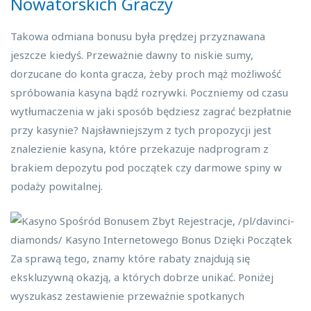
Nowatorskich Graczy
Takowa odmiana bonusu była prędzej przyznawana
jeszcze kiedyś. Przeważnie dawny to niskie sumy,
dorzucane do konta gracza, żeby proch mąż możliwość
spróbowania kasyna bądź rozrywki. Poczniemy od czasu
wytłumaczenia w jaki sposób będziesz zagrać bezpłatnie
przy kasynie? Najsławniejszym z tych propozycji jest
znalezienie kasyna, które przekazuje nadprogram z
brakiem depozytu pod początek czy darmowe spiny w
podaży powitalnej.
Za sprawą tego, znamy które rabaty znajdują się
ekskluzywną okazją, a których dobrze unikać. Poniżej
wyszukasz zestawienie przeważnie spotkanych