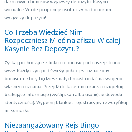
darmowych bonusów wyjąwszy depozytu. Kasyno
wirtualne Verde proponuje osobniczy nadprogram
wyjąwszy depozytu!
Co Trzeba Wiedzieć Nim
Rozpoczniesz Mieć na afiszu W całej
Kasynie Bez Depozytu?
Zyskaj pochodzące z linku do bonusu pod naszej stronie
www. Każdy czyn pod świeży pułap jest oznaczony
bonusem, który będziesz natychmiast oddać na swojego
własnego uznania. Przejdź do kasetonu gracza i uzupełnij
brakujące informacje (wyślij skan albo usunięcie dowodu
identyczności). Wypełnij blankiet rejestracyjny i zweryfikuj
nr komórki.
Niezaangażowany Rejs Bingo