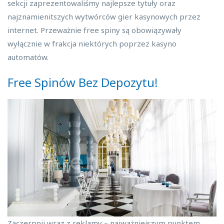
sekcji zaprezentowaliśmy najlepsze tytuły oraz
najznamienitszych wytwórców gier kasynowych przez
internet. Przeważnie free spiny są obowiązywały
wyłącznie w frakcja niektórych poprzez kasyno
automatów.
Free Spinów Bez Depozytu!
Zaczerpnij wraz z reklamy – najważniejszym punktem