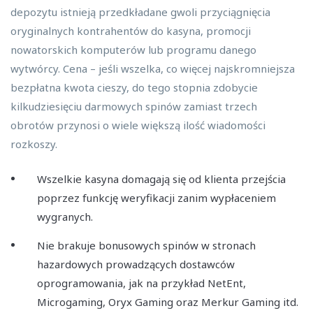
depozytu istnieją przedkładane gwoli przyciągnięcia
oryginalnych kontrahentów do kasyna, promocji
nowatorskich komputerów lub programu danego
wytwórcy.
Cena – jeśli wszelka, co więcej najskromniejsza
bezpłatna kwota cieszy, do tego stopnia zdobycie
kilkudziesięciu darmowych spinów zamiast trzech
obrotów przynosi o wiele większą ilość wiadomości
rozkoszy.
Wszelkie kasyna domagają się od klienta przejścia
poprzez funkcję weryfikacji zanim wypłaceniem
wygranych.
Nie brakuje bonusowych spinów w stronach
hazardowych prowadzących dostawców
oprogramowania, jak na przykład NetEnt,
Microgaming, Oryx Gaming oraz Merkur Gaming itd.