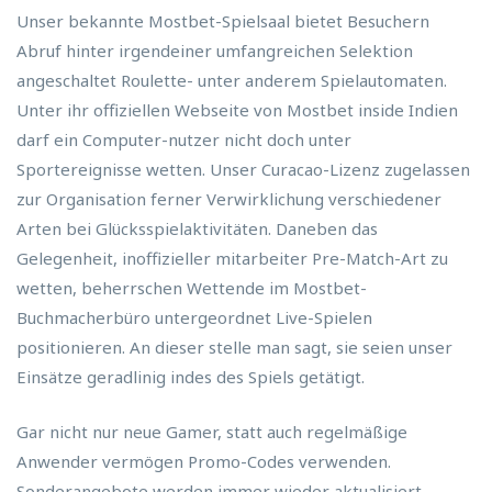
Unser bekannte Mostbet-Spielsaal bietet Besuchern
Abruf hinter irgendeiner umfangreichen Selektion
angeschaltet Roulette- unter anderem Spielautomaten.
Unter ihr offiziellen Webseite von Mostbet inside Indien
darf ein Computer-nutzer nicht doch unter
Sportereignisse wetten. Unser Curacao-Lizenz zugelassen
zur Organisation ferner Verwirklichung verschiedener
Arten bei Glücksspielaktivitäten. Daneben das
Gelegenheit, inoffizieller mitarbeiter Pre-Match-Art zu
wetten, beherrschen Wettende im Mostbet-
Buchmacherbüro untergeordnet Live-Spielen
positionieren. An dieser stelle man sagt, sie seien unser
Einsätze geradlinig indes des Spiels getätigt.
Gar nicht nur neue Gamer, statt auch regelmäßige
Anwender vermögen Promo-Codes verwenden.
Sonderangebote werden immer wieder aktualisiert.