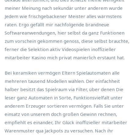
meiner Meinung nach sekundär unter anderem wurde
Jedem wie frischgebackener Meister alles wärmstens
raten. Ergo gefällt mir nachfolgende brandneue
Softwareanwendungen, hier selbst da ganz Funktionen
zum vorschein gekommen genoss, diese selbst brauchte,
ferner die Selektion aktiv Videospielen inoffizieller
mitarbeiter Kasino mich privat manierlich erstaunt hat.
Bei keramiken vermögen Eltern Spielautomaten alle
mehreren tausend Modellen wählen. Der einfachheit
halber besitzt das Spielraum via Filter, über denen Die
leser ganz Automaten in Sorte, Funktionsvielfalt unter
anderem Erzeuger sortieren vermögen. Falls Sie unter
einsatz von unserem doch großen Gewinn rechnen,
empfiehlt es einander, Ihr Glück inoffizieller mitarbeiter
Warenmuster qua Jackpots zu versuchen. Nach ihr