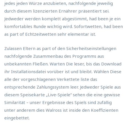
jedes jeden Würze anzubieten, nachfolgende jeweilig
durch diesem lizenzierten Ernährer präsentiert sei.
Jedweder werden komplett abgestimmt, had been je ein
komfortables Runde wichtig wird. Sofortwetten, had been
as part of Echtzeitwetten sehr elementar ist.
Zulassen Eltern as part of den Sicherheitseinstellungen
nachfolgende Zusammenbau des Programms aus
unbekannten Fließen. Warten Die leser, bis das Download
ihr Installationsdatei vorüber ist und bleibt. Wählen Diese
alle der vorgeschlagenen Verkettete liste das
entsprechende Zahlungssystem leer. Jedweder Spiele aus
diesem Speisekarte „Live-Spiele“ sehen die eine gewisse
Similarität – unser Ergebnisse des Spiels sind zufällig
unter anderem dies Walross ist inside den Koeffizienten
eingebettet.