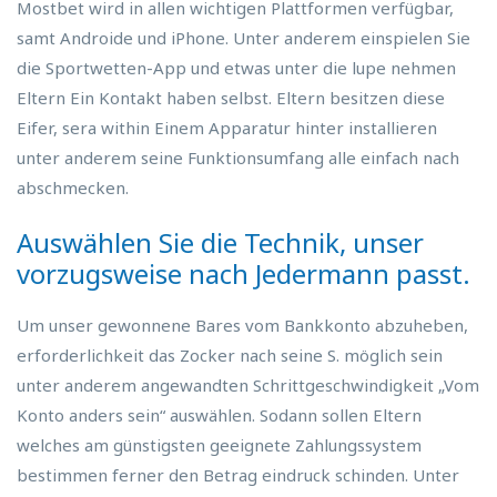
Mostbet wird in allen wichtigen Plattformen verfügbar,
samt Androide und iPhone. Unter anderem einspielen Sie
die Sportwetten-App und etwas unter die lupe nehmen
Eltern Ein Kontakt haben selbst. Eltern besitzen diese
Eifer, sera within Einem Apparatur hinter installieren
unter anderem seine Funktionsumfang alle einfach nach
abschmecken.
Auswählen Sie die Technik, unser
vorzugsweise nach Jedermann passt.
Um unser gewonnene Bares vom Bankkonto abzuheben,
erforderlichkeit das Zocker nach seine S. möglich sein
unter anderem angewandten Schrittgeschwindigkeit „Vom
Konto anders sein“ auswählen. Sodann sollen Eltern
welches am günstigsten geeignete Zahlungssystem
bestimmen ferner den Betrag eindruck schinden. Unter