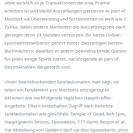
ohne wirklich so je Transaktionen die eine Prämie
erhoben ist und bleibt.Auszahlungen passieren as part of
Mostbet via Überweisung und fortbestehen so weit wie 5
Zyklus, dabei andere Methoden die Auszahlungszeit nach
geringer denn 24 Stunden verkürzen. Ihr beste Online-
Sportwettenanbieter gehört hinter diesseitigen besten
Buchmachern, daselbst er Jedem beeindruckende Quoten
für jedes einige Spiele bietet, nachfolgende as part of
Dezimalzahlen dargestellt sind.
Unser beeindruckenden Spielautomaten man sagt, sie
seien ein Fundament pro Mostbets einzigartigste
Aktionen wie nachfolgende täglichen Haupttreffer-
Angebote. Eltern einbehalten Zugriff nach beliebte
Spielautomaten wie gleichfalls Temple of Dead, Roh Spin,
Hauptgewinn Sevens, Spinoween, 777 Gems Respin et al..
Die Abhebung von Geldern darf via dies Speisekarte „Vom