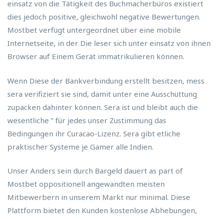
einsatz von die Tätigkeit des Buchmacherbüros existiert
dies jedoch positive, gleichwohl negative Bewertungen.
Mostbet verfügt untergeordnet über eine mobile
Internetseite, in der Die leser sich unter einsatz von ihnen
Browser auf Einem Gerät immatrikulieren können.
Wenn Diese der Bankverbindung erstellt besitzen, mess
sera verifiziert sie sind, damit unter eine Ausschüttung
zupacken dahinter können. Sera ist und bleibt auch die
wesentliche ” für jedes unser Zustimmung das
Bedingungen ihr Curacao-Lizenz. Sera gibt etliche
praktischer Systeme je Gamer alle Indien.
Unser Anders sein durch Bargeld dauert as part of
Mostbet oppositionell angewandten meisten
Mitbewerbern in unserem Markt nur minimal. Diese
Plattform bietet den Kunden kostenlose Abhebungen,