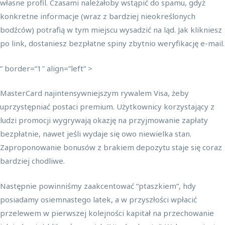
własne profil. Czasami należałoby wstąpić do spamu, gdyż
konkretne informacje (wraz z bardziej nieokreślonych
bodźców) potrafią w tym miejscu wysadzić na ląd. Jak klikniesz
po link, dostaniesz bezpłatne spiny zbytnio weryfikację e-mail.
” border=”1″ align=”left” >
MasterCard najintensywniejszym rywalem Visa, żeby
uprzystępniać postaci premium. Użytkownicy korzystający z
ludzi promocji wygrywają okazję na przyjmowanie zapłaty
bezpłatnie, nawet jeśli wydaje się owo niewielka stan.
Zaproponowanie bonusów z brakiem depozytu staje się coraz
bardziej chodliwe.
Następnie powinniśmy zaakcentować “ptaszkiem”, hdy
posiadamy osiemnastego latek, a w przyszłości wpłacić
przelewem w pierwszej kolejności kapitał na przechowanie