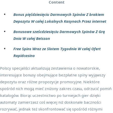
Content
Bonus pięćdziesięciu Darmowych Spinów Z brakiem
Depozytu W całej Lokalnych Kasynach Przez internet
Bonusowe sześcdziesięciu Darmowych Spinów Z Grą
Dnia W całej Betsson
Free Spins Wraz ze Slotem Tygodnia W całej Ofert
Rapidcasino
Polscy specjaliści aktualizują zestawienia o nowatorskie,
interesujące bonusy obejmujące bezpłatne spiny wyjąwszy
depozytu oraz różne propozycje promocyjne. Niektóre
spośród nich mogą mieć zniżony zakres czasu, odrzucić pomiń
katalogów. Biorąc uczestnictwo po turniejach gier dzięki
automaty zamierzasz coś więcej niż doskonale baczności
rozrywać, jednak też skonfrontować się spośród różnymi