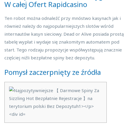
W całej Ofert Rapidcasino
Ten robot można odnaleźć przy mnóstwo kasynach jak i
również należy do najpopularniejszych slotów wśród
internautów kasyn sieciowy. Dead or Alive posiada prostą
tabelę wypłat i wydaje się znakomitym automatem pod
start. Tego rodzaju propozycje współwystępują znacznie
częściej niźli bezpłatne spiny bez depozytu.
Pomysł zaczerpnięty ze źródła