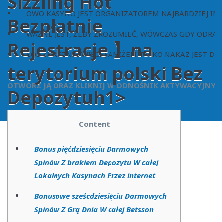
Sizzling Hot
OWO KASYNO JEST ORGANIZATOREM NAJBARDZIEJ INT
Bezpłatnie
WAŻNE JEST, ŻEBY ZROZUMIEĆ, WÓWCZAS GDY ODRAB
Rejestracje 】na
COŚ ZNACZNIE WIĘCEJ ANIŻELI TYLKO NAKAZ JEST DO
terytorium polski Bez
OTWÓRZ JĄ ORAZ KLIKNIJ W ODNOŚNIK AKTYWACYJNY, Ż
Depozytuh1>
Content
Bonus pięćdziesięciu Darmowych
Spinów Z brakiem Depozytu W całej
Lokalnych Kasynach Przez internet
Bonusowe sześcdziesięciu Darmowych
Spinów Z Grą Dnia W całej Betsson