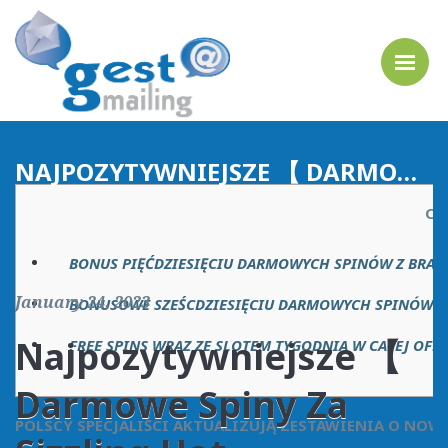
NAJPOZYTYWNIEJSZE 【 DARMOWE SPINY ZA SIZZLING HOT BEZPŁATNIE REJESTRACJE 】NA TERYTORIUM POLSKI BEZ DEPOZYTUH1>
CO
BONUS PIĘĆDZIESIĘCIU DARMOWYCH SPINÓW Z BRAKI
January 24, 2023
BONUSOWE SZEŚCDZIESIĘCIU DARMOWYCH SPINÓW Z 
Najpozytywniejsze 【
FREE SPINS WRAZ ZE SLOTEM TYGODNIA W CAŁEJ OFE
Darmowe Spiny Za
POLSCY SPECJALIŚCI AKTUALIZUJĄ ZESTAWIENIA O NO