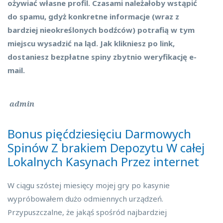
ożywiać własne profil. Czasami należałoby wstąpić
do spamu, gdyż konkretne informacje (wraz z
bardziej nieokreślonych bodźców) potrafią w tym
miejscu wysadzić na ląd. Jak klikniesz po link,
dostaniesz bezpłatne spiny zbytnio weryfikację e-
mail.
admin
Bonus pięćdziesięciu Darmowych
Spinów Z brakiem Depozytu W całej
Lokalnych Kasynach Przez internet
W ciągu szóstej miesięcy mojej gry po kasynie
wypróbowałem dużo odmiennych urządzeń.
Przypuszczalne, że jakąś spośród najbardziej