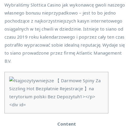
Wybraliśmy Slottica Casino jak wykonawcę gwoli naszego
własnego bonusu nieprzypadkowo – jest to bo jedno
pochodzące z najkorzystniejszych kasyn internetowego
osiągalnych w tej chwili w dziedzinie. Istnieje to siano od
czasu 2019 roku kalendarzowego i poprzez cały ten czas
potrafiło wypracować sobie idealną reputację. Wydaje się
to siano prowadzone przez firmę Atlantic Management
B.V.
Content