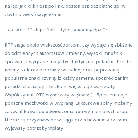
na ląd. Jak klikniesz po link, dostaniesz bezpłatne spiny
zbytnio weryfikację e-mail.
” border=”1″ align=”left” style=”padding: 0px;”>
RTP sięga około większośćpercent, czy wydaje się zbliżone
do odmiennych automatów. Zmienny, wysoki mnożnik
sprawia, iż wygrane mogą być faktycznie pokaźne. Proste
normy, kolorowe oprawy wizualnej oraz poprawniej
popularne znaki czynią, iż każdy samemu spośród zanim
poradzi chociażby z brakiem większego warsztaty.
Współczynnik RTP wynoszący większość,15percent daje
pokaźne możliwości w wygraną. Luksusowe spiny możemy
zakwalifikować do odwiedzenia obu wymienionych grup.
Nieraz są przyznawane w ciągu przechowanie a czasem
wyjąwszy potrzeby wpłaty.