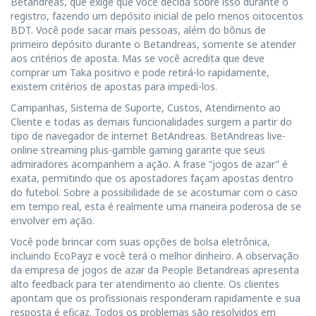
Betandreas, que exige que você decida sobre isso durante o
registro, fazendo um depósito inicial de pelo menos oitocentos
BDT. Você pode sacar mais pessoas, além do bônus de
primeiro depósito durante o Betandreas, somente se atender
aos critérios de aposta. Mas se você acredita que deve
comprar um Taka positivo e pode retirá-lo rapidamente,
existem critérios de apostas para impedi-los.
Campanhas, Sistema de Suporte, Custos, Atendimento ao
Cliente e todas as demais funcionalidades surgem a partir do
tipo de navegador de internet BetAndreas. BetAndreas live-
online streaming plus-gamble gaming garante que seus
admiradores acompanhem a ação. A frase “jogos de azar” é
exata, permitindo que os apostadores façam apostas dentro
do futebol. Sobre a possibilidade de se acostumar com o caso
em tempo real, esta é realmente uma maneira poderosa de se
envolver em ação.
Você pode brincar com suas opções de bolsa eletrônica,
incluindo EcoPayz e você terá o melhor dinheiro. A observação
da empresa de jogos de azar da People Betandreas apresenta
alto feedback para ter atendimento ao cliente. Os clientes
apontam que os profissionais responderam rapidamente e sua
resposta é eficaz. Todos os problemas são resolvidos em