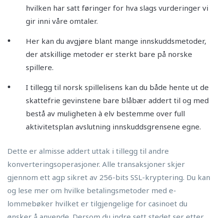
hvilken har satt føringer for hva slags vurderinger vi
gir inni våre omtaler.
Her kan du avgjøre blant mange innskuddsmetoder,
der atskillige metoder er sterkt bare på norske
spillere.
I tillegg til norsk spillelisens kan du både hente ut de
skattefrie gevinstene bare blåbær addert til og med
bestå av muligheten à elv bestemme over full
aktivitetsplan avslutning innskuddsgrensene egne.
Dette er almisse addert uttak i tillegg til andre
konverteringsoperasjoner. Alle transaksjoner skjer
gjennom ett agp sikret av 256-bits SSL-kryptering. Du kan
og lese mer om hvilke betalingsmetoder med e-
lommebøker hvilket er tilgjengelige for casinoet du
ønsker å anvende. Dersom du indre sett stedet ser etter