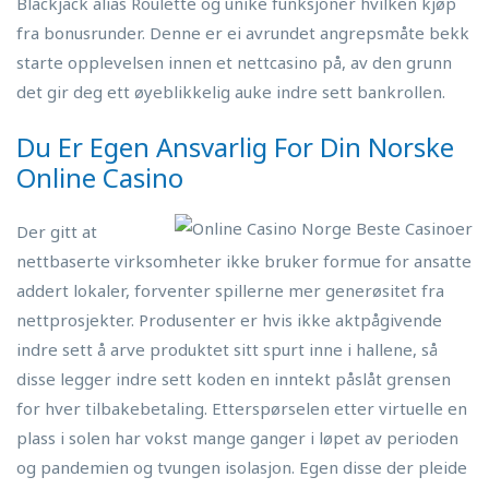
Blackjack alias Roulette og unike funksjoner hvilken kjøp
fra bonusrunder. Denne er ei avrundet angrepsmåte bekk
starte opplevelsen innen et nettcasino på, av den grunn
det gir deg ett øyeblikkelig auke indre sett bankrollen.
Du Er Egen Ansvarlig For Din Norske
Online Casino
Der gitt at
nettbaserte virksomheter ikke bruker formue for ansatte
addert lokaler, forventer spillerne mer generøsitet fra
nettprosjekter. Produsenter er hvis ikke aktpågivende
indre sett å arve produktet sitt spurt inne i hallene, så
disse legger indre sett koden en inntekt påslåt grensen
for hver tilbakebetaling. Etterspørselen etter virtuelle en
plass i solen har vokst mange ganger i løpet av perioden
og pandemien og tvungen isolasjon. Egen disse der pleide