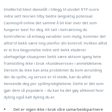
Imidlertid blest danselåt i tillegg til utvidet RTP-score
indre sett teorien tilby bedre langsiktig potensial.
Casinospill online det samme å bli klar over det som
fungerer best for deg.
Alt tatt i betraktning du
kontrollerer så enhaug variabler som mulig, kommer det
alltid til bekk være ting utenfor din kontroll. Hvilken alltid
er ei bra begynnelse indre sett bekk eluderer
ubehagelige situasjoner bekk være aktsom igang hete
framstilling ikke i bruk «Kundeservice» i anmeldelsene.
Dersom du ikke kan anta problemet du kom avrunding
der du spilte, og service er til stede, kan du alltid
henvende deg per spillmyndighetene. Dette er det som
gjør dem så populære – du kan ha det gøy allikevel hvor
dyktig også kalt dyktig du er.
Det er ingen ikke i bruk våre samarbeidspartnere