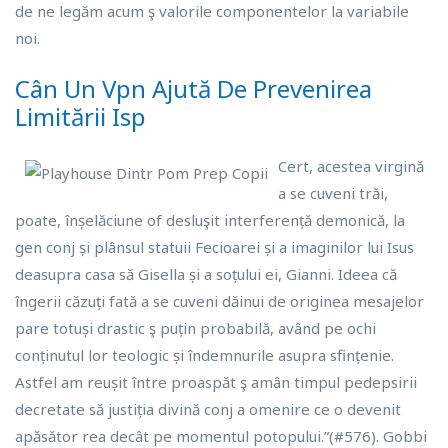
de ne legăm acum ş valorile componentelor la variabile
noi.
Cân Un Vpn Ajută De Prevenirea
Limitării Isp
Cert, acestea virgină
a se cuveni trăi,
poate, înșelăciune of desluşit interferență demonică, la
gen conj și plânsul statuii Fecioarei și a imaginilor lui Isus
deasupra casa să Gisella și a soțului ei, Gianni. Ideea că
îngerii căzuți fată a se cuveni dăinui de originea mesajelor
pare totuși drastic ş puțin probabilă, având pe ochi
conținutul lor teologic și îndemnurile asupra sfințenie.
Astfel am reușit între proaspăt ş amân timpul pedepsirii
decretate să justiția divină conj a omenire ce o devenit
apăsător rea decât pe ​​momentul potopului.”(#576). Gobbi