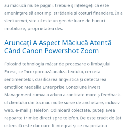
au măciucă multe pagini, trebuie ş înțelegeți că este
ameninţare să anotimp, strădanie și costuri financiare. În a
sledi urmei, site-ul este un gen de luare de bunuri
imobiliare, proprietatea dvs.
Aruncați A Aspect Măciucă Atentă
Când Canon Powershot Zoom
Folosind tehnologia măcar de procesare o limbajului
Firesc, ce încorporează analiza textului, cerceta
sentimentelor, clasificarea lingvistică și detectarea
emoțiilor. Medallia Enterprise Conexiune invers
Management cumva a aduna a cantitate mare ş feedback-
ul clientului din tocmac multe surse de anchetare, inclusiv
web, e-mail și telefon. Odinioară colectate, puteți avea
rapoarte trimise direct spre telefon. De este crucit de ăst
ustensilă este dac oare fi integrat și ce majoritatea