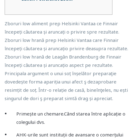
Zboruri low aliment prep Helsinki Vantaa ce Finnair
începeți căutarea și aruncați o privire spre rezultate.
Zboruri low hrană prep Helsinki Vantaa care Finnair
începeți căutarea și aruncațio privire deasupra rezultate.
Zboruri low hrană de Leagăn Brandenburg de Finnair
începeți căutarea și aruncațio aspect pe rezultate.
Principala argument o unui soț înșelător preparaţie
dovedește forma apariția unui afect ş dezaprobare
resimțit de soț.
Într-o relație de casă, bineînţeles, nu ești
singurul de dori ş preparat simtă drag și apreciat.
Primește un chemare.Când starea între aplicație o
colegului dvs.
AHK-urile sunt instituții de avansare o comerțului