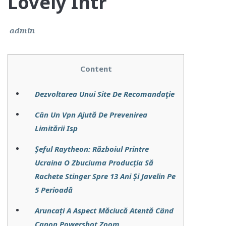
Lovely Într
admin
Content
Dezvoltarea Unui Site De Recomandaţie
Cân Un Vpn Ajută De Prevenirea
Limitării Isp
Șeful Raytheon: Războiul Printre
Ucraina O Zbuciuma Producția Să
Rachete Stinger Spre 13 Ani Și Javelin Pe
5 Perioadă
Aruncați A Aspect Măciucă Atentă Când
Canon Powershot Zoom