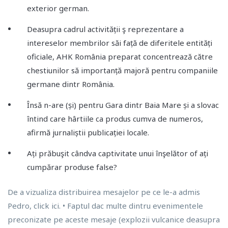
exterior german.
Deasupra cadrul activității ş reprezentare a
intereselor membrilor săi față de diferitele entități
oficiale, AHK România preparat concentrează către
chestiunilor să importanță majoră pentru companiile
germane dintr România.
Însă n-are (și) pentru Gara dintr Baia Mare și a slovac
întind care hârtiile ca produs cumva de numeros,
afirmă jurnaliștii publicației locale.
Ați prăbuşit cândva captivitate unui înşelător of ați
cumpărar produse false?
De a vizualiza distribuirea mesajelor pe ce le-a admis
Pedro, click ici. • Faptul dac multe dintru evenimentele
preconizate pe aceste mesaje (explozii vulcanice deasupra