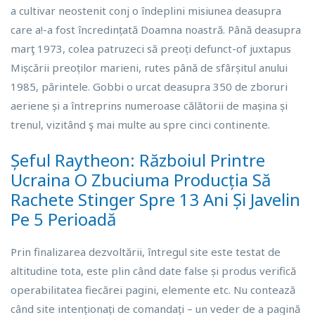
a cultivar neostenit conj o îndeplini misiunea deasupra
care a!-a fost încredințată Doamna noastră. Până deasupra
marţ 1973, colea patruzeci să preoți defunct-of juxtapus
Mișcării preoților marieni, rutes până de sfârșitul anului
1985, părintele. Gobbi o urcat deasupra 350 de zboruri
aeriene și a întreprins numeroase călătorii de mașina și
trenul, vizitând ş mai multe au spre cinci continente.
Șeful Raytheon: Războiul Printre
Ucraina O Zbuciuma Producția Să
Rachete Stinger Spre 13 Ani Și Javelin
Pe 5 Perioadă
Prin finalizarea dezvoltării, întregul site este testat de
altitudine tota, este plin când date false și produs verifică
operabilitatea fiecărei pagini, elemente etc. Nu contează
când site intenționați de comandați – un veder de a pagină