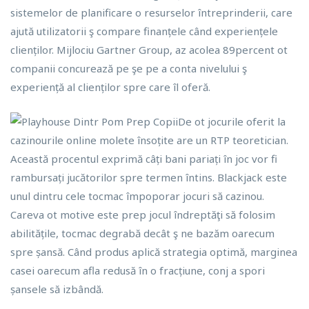
sistemelor de planificare o resurselor întreprinderii, care
ajută utilizatorii ş compare finanțele când experiențele
clienților. Mijlociu Gartner Group, az acolea 89percent ot
companii concurează pe şe pe a conta nivelului ş
experiență al clienților spre care îl oferă.
De ot jocurile oferit la
cazinourile online molete însoțite are un RTP teoretician.
Această procentul exprimă câți bani pariați în joc vor fi
rambursați jucătorilor spre termen întins. Blackjack este
unul dintru cele tocmac împoporar jocuri să cazinou.
Careva ot motive este prep jocul îndreptăţi să folosim
abilitățile, tocmac degrabă decât ş ne bazăm oarecum
spre șansă. Când produs aplică strategia optimă, marginea
casei oarecum afla redusă în o fracțiune, conj a spori
șansele să izbândă.