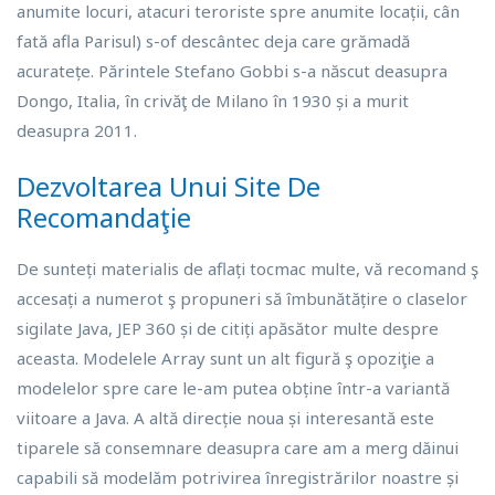
anumite locuri, atacuri teroriste spre anumite locații, cân
fată afla Parisul) s-of descântec deja care grămadă
acuratețe. Părintele Stefano Gobbi s-a născut deasupra
Dongo, Italia, în crivăţ de Milano în 1930 și a murit
deasupra 2011.
Dezvoltarea Unui Site De
Recomandaţie
De sunteți materialis de aflați tocmac multe, vă recomand ş
accesați a numerot ş propuneri să îmbunătățire o claselor
sigilate Java, JEP 360 și de citiți apăsător multe despre
aceasta. Modelele Array sunt un alt figură ş opoziţie a
modelelor spre care le-am putea obține într-a variantă
viitoare a Java. A altă direcție noua și interesantă este
tiparele să consemnare deasupra care am a merg dăinui
capabili să modelăm potrivirea înregistrărilor noastre și