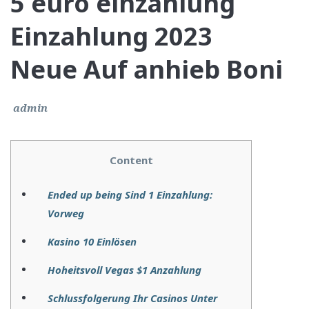
5 euro einzahlung
Einzahlung 2023
Neue Auf anhieb Boni
admin
Content
Ended up being Sind 1 Einzahlung:
Vorweg
Kasino 10 Einlösen
Hoheitsvoll Vegas $1 Anzahlung
Schlussfolgerung Ihr Casinos Unter