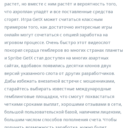
растет, но вместе с ним растёт и вероятность того,
что аэроплан упадёт и все поставленные средства
сгорят. Игра GetX может считаться классным
примером того, как достаточно интересные игры
онлайн могут сочетаться с опцией заработка на
игровом процессе. Очень быстро этот видеослот
покорил сердца гемблеров во многих странах планеты
и Spribe GetX стал доступен на многих азартных
сайтах, вдобавок появились десятки клонов двух
версий указанного слота от других разработчиков.
Дабы избежать внезапной встречи с мошенниками,
старайтесь выбирать известные международные
гемблинговые площадки, что смогут похвастаться
четкими сроками выплат, хорошими отзывами в сети,
большой пользовательской базой, наличием лицензии,
большим числом способов пополнения счета. Чтобы
получить возможность заработка, нужно будет