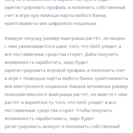
зарегистрировать профиль и пополнить собственный
счет в игре при помощи карты любого банка,
криптовалюты или цифрового кошелька.
Каждую секунду размер выигрыша растёт, но заодно
с ним увеличивается и шанс того, что GetX упадет и
все поставленные средства сгорят. Дабы получить
возможность заработать, надо будет
зарегистрировать игровой профиль и пополнить счет
в игре с помощью карты любого банка, криптовалюты
или электронного кошелька. Каждое мгновенье размер
пользовательского выигрыша растет, но вместе с ним
растёт и вероятность того, что GetX упадёт и все
поставленные средства сгорят. Чтобы получить
возможность зарабатывать, надо будет
регистрировать аккаунт и пополнить собственный