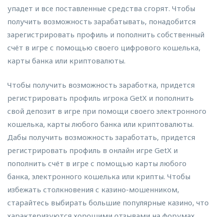
упадет и все поставленные средства сгорят. Чтобы
получить возможность зарабатывать, понадобится
зарегистрировать профиль и пополнить собственный
счёт в игре с помощью своего цифрового кошелька,
карты банка или криптовалюты.
Чтобы получить возможность заработка, придется
регистрировать профиль игрока GetX и пополнить
свой депозит в игре при помощи своего электронного
кошелька, карты любого банка или криптовалюты.
Дабы получить возможность заработать, придется
регистрировать профиль в онлайн игре GetX и
пополнить счёт в игре с помощью карты любого
банка, электронного кошелька или крипты. Чтобы
избежать столкновения с казино-мошенником,
старайтесь выбирать большие популярные казино, что
характеризуются хорошими отзывами на форумах,